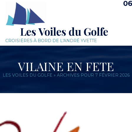
06
Les Voiles du Golfe
CROISIÈRES À BORD DE L'ANDRÉ YVETTE
VILAINE EN FETE
LES VOILES DU GOLFE
»
ARCHIVES POUR 7 FÉVRIER 2026