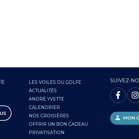
7 février 2026
VILAINE EN FETE
SUIVEZ-N
FE
LES VOILES DU GOLFE
ACTUALITÉS
ANDRÉ YVETTE
CALENDRIER
US
NOS CROISIÈRES
MON 
OFFRIR UN BON CADEAU
PRIVATISATION