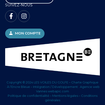
SUIVEZ-NOUS
MON COMPTE
Copyright © 2024 LES VOILES DU GOLFE – Charte Graphique
:
À l’Encre Bleue
– Intégration / Développement :
Agence web
Vannes webapic.com
Politique de confidentialité
–
Mentions légales
–
Conditions
générales