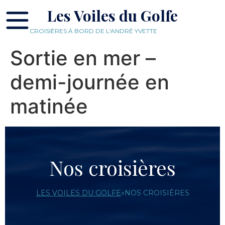
Les Voiles du Golfe
CROISIÈRES À BORD DE L'ANDRÉ YVETTE
Sortie en mer –
demi-journée en
matinée
Nos croisières
LES VOILES DU GOLFE
»
NOS CROISIÈRES