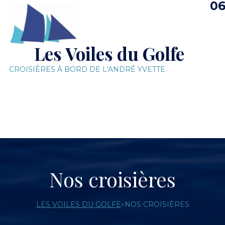
06
Les Voiles du Golfe
CROISIÈRES À BORD DE L'ANDRÉ YVETTE
Nos croisières
LES VOILES DU GOLFE
»
NOS CROISIÈRES