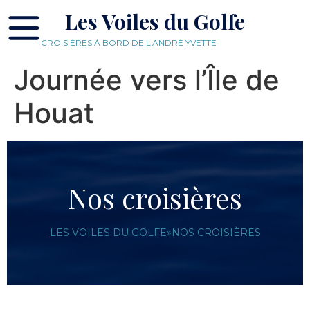
Les Voiles du Golfe
CROISIÈRES À BORD DE L'ANDRÉ YVETTE
Journée vers l’Île de
Houat
Nos croisières
LES VOILES DU GOLFE
»
NOS CROISIÈRES