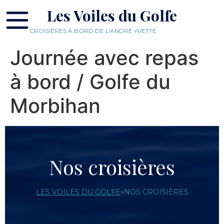
Les Voiles du Golfe
CROISIÈRES À BORD DE L'ANDRÉ YVETTE
Journée avec repas
à bord / Golfe du
Morbihan
Nos croisières
LES VOILES DU GOLFE
»
NOS CROISIÈRES