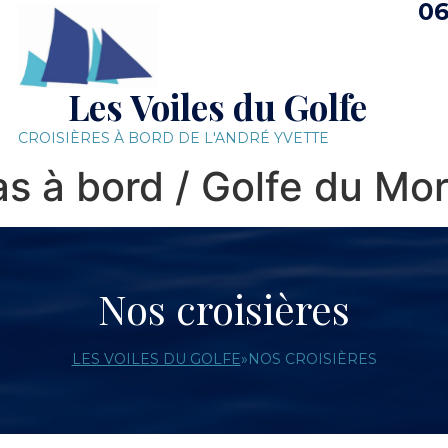
06
Les Voiles du Golfe
CROISIÈRES À BORD DE L'ANDRÉ YVETTE
s à bord / Golfe du Mo
Nos croisières
LES VOILES DU GOLFE
»
NOS CROISIÈRES