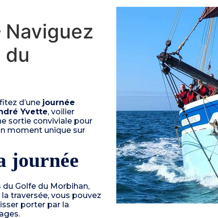
– Naviguez
 du
fitez d’une
journée
ndré Yvette
, voilier
e sortie conviviale pour
r un moment unique sur
a journée
s du Golfe du Morbihan,
 la traversée, vous pouvez
sser porter par la
ages.