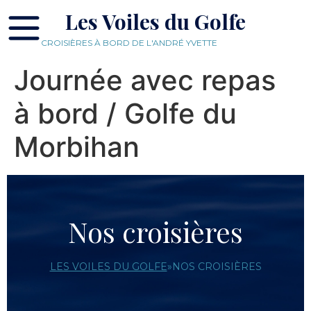
Les Voiles du Golfe
CROISIÈRES À BORD DE L'ANDRÉ YVETTE
Journée avec repas
à bord / Golfe du
Morbihan
Nos croisières
LES VOILES DU GOLFE
»
NOS CROISIÈRES