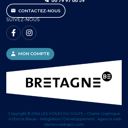
06 79 97 66 59
CONTACTEZ-NOUS
SUIVEZ-NOUS
MON COMPTE
Copyright © 2024 LES VOILES DU GOLFE – Charte Graphique
:
À l’Encre Bleue
– Intégration / Développement :
Agence web
Vannes webapic.com