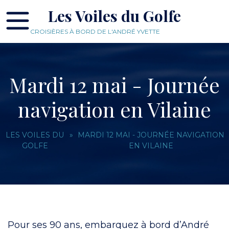
Les Voiles du Golfe
CROISIÈRES À BORD DE L'ANDRÉ YVETTE
Mardi 12 mai - Journée
navigation en Vilaine
LES VOILES DU
»
MARDI 12 MAI - JOURNÉE NAVIGATION
GOLFE
EN VILAINE
Pour ses 90 ans, embarquez à bord d’André